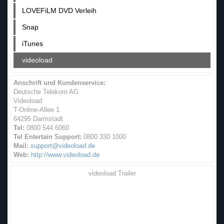
LOVEFiLM DVD Verleih
Snap
iTunes
videoload
Anschrift und Kundenservice:
Deutsche Telekom AG
Videoload
T-Online-Allee 1
64295 Darmstadt
Tel:
0800 544 6060
Tel Entertain Support:
0800 330 1000
Mail:
support@videoload.de
Web:
http://www.videoload.de
videoload Trailer