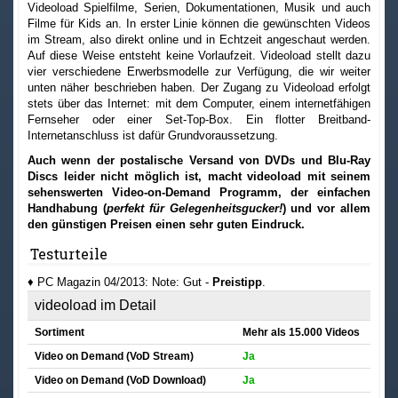
Videoload Spielfilme, Serien, Dokumentationen, Musik und auch
Filme für Kids an. In erster Linie können die gewünschten Videos
im Stream, also direkt online und in Echtzeit angeschaut werden.
Auf diese Weise entsteht keine Vorlaufzeit. Videoload stellt dazu
vier verschiedene Erwerbsmodelle zur Verfügung, die wir weiter
unten näher beschrieben haben. Der Zugang zu Videoload erfolgt
stets über das Internet: mit dem Computer, einem internetfähigen
Fernseher oder einer Set-Top-Box. Ein flotter Breitband-
Internetanschluss ist dafür Grundvoraussetzung.
Auch wenn der postalische Versand von DVDs und Blu-Ray
Discs leider nicht möglich ist, macht videoload mit seinem
sehenswerten Video-on-Demand Programm, der einfachen
Handhabung (
perfekt für Gelegenheitsgucker!
) und vor allem
den günstigen Preisen einen sehr guten Eindruck.
Testurteile
♦ PC Magazin 04/2013: Note: Gut -
Preistipp
.
videoload im Detail
Sortiment
Mehr als 15.000 Videos
Video on Demand (VoD Stream)
Ja
Video on Demand (VoD Download)
Ja