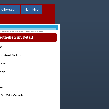
rleihwissen
Heimkino
ichsportal für alle Moviefans mit
ideotheken im Vergleich sowie
eotheken im Detail
.und vieles mehr!
e
Instant Video
ster
hop
er
M DVD Verleih