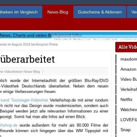
theken im Vergleich
News-Blog
Gutscheine & Aktionen
Ve
Videothek-Online.net
- Das große Info- und Vergle
este im August 2018 bei Amazon Prime
aktuellen Szene-News, den beliebtesten Online V
Alle Vid
Erfahrungsberichten, Tests, DVD Verleih Charts ..
überarbeitet
maxdom
Amazon 
ine Videotheken News-Blog
Video Bu
mlich wurde der Internetauftritt der größten Blu-Ray/DVD
e-Videothek Deutschlands überarbeitet. Neben dem neuen
Verleihs
r einige Verbesserungen freuen.
Netflix
rsand Testsieger-Videtohek
Verleihshop.de mit einer rundum
ch nicht nur das Design wurde modernisierten, sondern auch
Watchev
Beispiel werden jetzt alle relevanten Informationen zu einer
ezeigt. Somit hat man alle Infos auf einen Blick.
LOVEFiL
eihshop.de
wurde außerdem für mehr als 80.000 Filme der
Snap
allfreunde können sich hingegen über das WM Tippspiel mit
n.