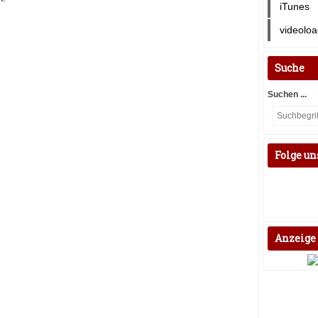
iTunes
videoloa
Suche
Suchen ...
Folge un
Anzeige