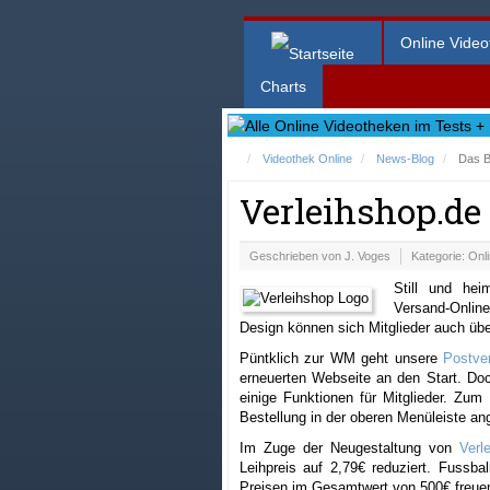
Online Video
Charts
Videothek Online
News-Blog
Das B
Verleihshop.de 
Geschrieben von
J. Voges
Kategorie:
Onl
Still und hei
Versand-Onlin
Design können sich Mitglieder auch übe
Püntklich zur WM geht unsere
Postve
erneuerten Webseite an den Start. Do
einige Funktionen für Mitglieder. Zum 
Bestellung in der oberen Menüleiste ang
Im Zuge der Neugestaltung von
Verl
Leihpreis auf 2,79€ reduziert. Fussb
Preisen im Gesamtwert von 500€ freue