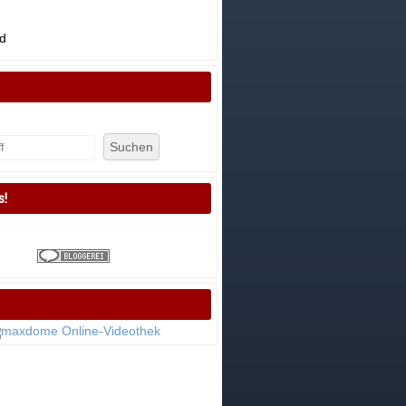
d
Suchen
s!