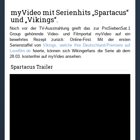
myVideo mit Serienhits „Spartacus“
und „Vikings“.
Noch vor der TV-Ausstrahlung greift das zur ProSiebenSat.1
Group gehörende Video- und Filmportal myVideo auf ein
bewehrtes Rezept zurück: Online-First. Mit der ersten
Serienstaffel von
Vikings, welche Ihre Deutschland-Premiere auf
Lovefilm.de
feierte, können sich Wikingerfans die Serie ab dem
28.03. kostenfrei auf myVideo ansehen.
Spartacus Trailer