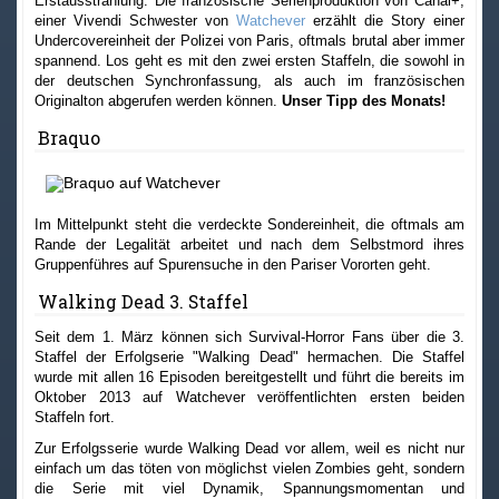
Erstausstrahlung. Die französische Serienproduktion von Canal+,
einer Vivendi Schwester von
Watchever
erzählt die Story einer
Undercovereinheit der Polizei von Paris, oftmals brutal aber immer
spannend. Los geht es mit den zwei ersten Staffeln, die sowohl in
der deutschen Synchronfassung, als auch im französischen
Originalton abgerufen werden können.
Unser Tipp des Monats!
Braquo
Im Mittelpunkt steht die verdeckte Sondereinheit, die oftmals am
Rande der Legalität arbeitet und nach dem Selbstmord ihres
Gruppenführes auf Spurensuche in den Pariser Vororten geht.
Walking Dead 3. Staffel
Seit dem 1. März können sich Survival-Horror Fans über die 3.
Staffel der Erfolgserie "Walking Dead" hermachen. Die Staffel
wurde mit allen 16 Episoden bereitgestellt und führt die bereits im
Oktober 2013 auf Watchever veröffentlichten ersten beiden
Staffeln fort.
Zur Erfolgsserie wurde Walking Dead vor allem, weil es nicht nur
einfach um das töten von möglichst vielen Zombies geht, sondern
die Serie mit viel Dynamik, Spannungsmomentan und