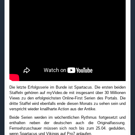
Die letzte Erfolgsserie im Bunde ist Spartacus. Die ersten beiden
Staffeln gehören auf myVideo.de mit insgesamt über 30 Millionen
Views zu den erfolgreichsten Online-First Serien des Portals. Die
dritte Staffel wird ebenfalls ende diesen Monats zu sehen sein und
verspricht wieder knallharte Action aus der Antike.
Beide Serien werden im wöchentlichen Rythmus fortgesetzt und
enthalten neben der deutschen auch die Originalfassung.
Fernsehzuschauer müssen sich noch bis zum 25.04. gedulden,
wenn Spartacus und Vikings auf Pro7 anlaufen.