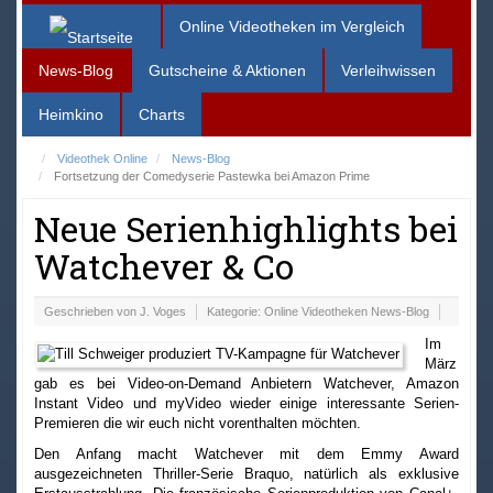
Online Videotheken im Vergleich
News-Blog
Gutscheine & Aktionen
Verleihwissen
Heimkino
Charts
Videothek Online
News-Blog
Fortsetzung der Comedyserie Pastewka bei Amazon Prime
Neue Serienhighlights bei
Watchever & Co
Geschrieben von
J. Voges
Kategorie:
Online Videotheken News-Blog
Im
März
gab es bei Video-on-Demand Anbietern Watchever, Amazon
Instant Video und myVideo wieder einige interessante Serien-
Premieren die wir euch nicht vorenthalten möchten.
Den Anfang macht Watchever mit dem Emmy Award
ausgezeichneten Thriller-Serie Braquo, natürlich als exklusive