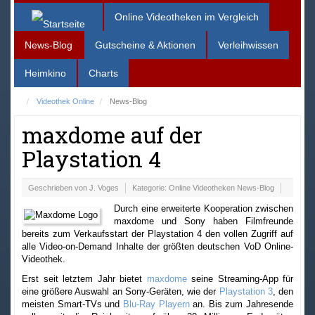
Online Videotheken im Vergleich
News-Blog
Gutscheine & Aktionen
Verleihwissen
Heimkino
Charts
Videothek Online
News-Blog
maxdome auf der
Playstation 4
Geschrieben von
J. Voges
Kategorie:
Online Videotheken News-Blog
Durch eine erweiterte Kooperation zwischen
maxdome und Sony haben Filmfreunde
bereits zum Verkaufsstart der Playstation 4 den vollen Zugriff auf
alle Video-on-Demand Inhalte der größten deutschen VoD Online-
Videothek.
Erst seit letztem Jahr bietet
maxdome
seine Streaming-App für
eine größere Auswahl an Sony-Geräten, wie der
Playstation 3
, den
meisten Smart-TVs und
Blu-Ray Playern
an. Bis zum Jahresende