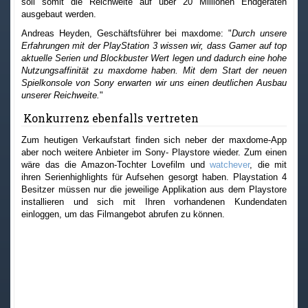
soll somit die Reichweite auf über 20 Millionen Endgeräten
ausgebaut werden.
Andreas Heyden, Geschäftsführer bei maxdome: "
Durch unsere
Erfahrungen mit der PlayStation 3 wissen wir, dass Gamer auf top
aktuelle Serien und Blockbuster Wert legen und dadurch eine hohe
Nutzungsaffinität zu maxdome haben. Mit dem Start der neuen
Spielkonsole von Sony erwarten wir uns einen deutlichen Ausbau
unserer Reichweite.
"
Konkurrenz ebenfalls vertreten
Zum heutigen Verkaufstart finden sich neber der maxdome-App
aber noch weitere Anbieter im Sony- Playstore wieder. Zum einen
wäre das die Amazon-Tochter Lovefilm und
watchever
, die mit
ihren Serienhighlights für Aufsehen gesorgt haben. Playstation 4
Besitzer müssen nur die jeweilige Applikation aus dem Playstore
installieren und sich mit Ihren vorhandenen Kundendaten
einloggen, um das Filmangebot abrufen zu können.