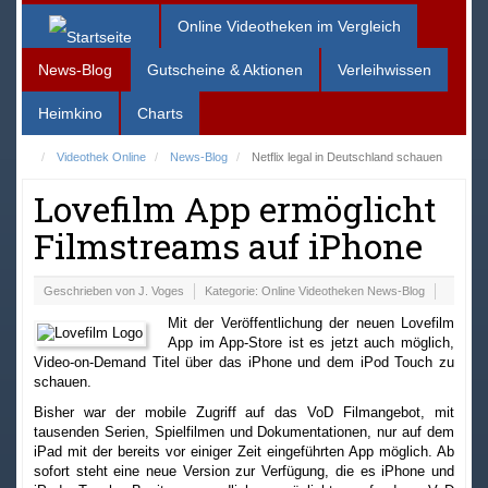
Online Videotheken im Vergleich
News-Blog
Gutscheine & Aktionen
Verleihwissen
Heimkino
Charts
Videothek Online
News-Blog
Netflix legal in Deutschland schauen
Lovefilm App ermöglicht
Filmstreams auf iPhone
Geschrieben von
J. Voges
Kategorie:
Online Videotheken News-Blog
Mit der Veröffentlichung der neuen Lovefilm
App im App-Store ist es jetzt auch möglich,
Video-on-Demand Titel über das iPhone und dem iPod Touch zu
schauen.
Bisher war der mobile Zugriff auf das VoD Filmangebot, mit
tausenden Serien, Spielfilmen und Dokumentationen, nur auf dem
iPad mit der bereits vor einiger Zeit eingeführten App möglich. Ab
sofort steht eine neue Version zur Verfügung, die es iPhone und