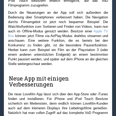
iPod Touch Besitzern endlich ermöglicht, auf das VoD
Filmprogramm zuzugreifen.
Durch die Neuerungen an der App soll sich außerdem die
Bedienung über Smartphones verbessert haben. Die Navigation
durchs Filmamgebot ist jetzt noch bequemer. Beispiel: Die
Watchlistfunktion zum Sortieren und Finden von Videos, kann nun
auch im Offline-Modus genutzt werden. Besitzer einer
Apple TV
Box
können jetzt Filme via AirPlay-Modus drahtlos streamen und
anschauen. Eine weitere Funktion, die es beriets bei den
Konkurrenz zu finden gibt, ist die besondere Pausenfunktion.
Hierbei kann zum Beispiel ein Film an der Playstation 3 (oder
einem anderen unterstützten Endgerät) an einem bestimmten
Punkt pausiert werden, und später auf dem iPhone an der gleichen
Stelle weitergeschaut werden.
Neue App mit einigen
Verbesserungen
Die neue Lovefilm App lässt sich über den App-Store oder iTunes
finden und installieren. Für iPhone und iPod Touch Besitzer
sicherlich ein Meilenstein, denn endlich können Lovefilm-Kunden
auch auf dem kleineren Displays ihre Liebelingsfilme genießen.
Natürlich hat man vollen Zugriff auf das komplette VoD Programm