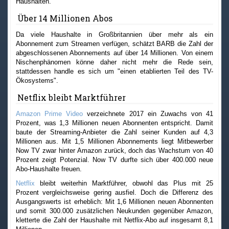
Haushalten.
Über 14 Millionen Abos
Da viele Haushalte in Großbritannien über mehr als ein
Abonnement zum Streamen verfügen, schätzt BARB die Zahl der
abgeschlossenen Abonnements auf über 14 Millionen. Von einem
Nischenphänomen könne daher nicht mehr die Rede sein,
stattdessen handle es sich um "einen etablierten Teil des TV-
Ökosystems".
Netflix bleibt Marktführer
Amazon Prime Video
verzeichnete 2017 ein Zuwachs von 41
Prozent, was 1,3 Millionen neuen Abonnenten entspricht. Damit
baute der Streaming-Anbieter die Zahl seiner Kunden auf 4,3
Millionen aus. Mit 1,5 Millionen Abonnements liegt Mitbewerber
Now TV zwar hinter Amazon zurück, doch das Wachstum von 40
Prozent zeigt Potenzial. Now TV durfte sich über 400.000 neue
Abo-Haushalte freuen.
Netflix
bleibt weiterhin Marktführer, obwohl das Plus mit 25
Prozent vergleichsweise gering ausfiel. Doch die Differenz des
Ausgangswerts ist erheblich: Mit 1,6 Millionen neuen Abonnenten
und somit 300.000 zusätzlichen Neukunden gegenüber Amazon,
kletterte die Zahl der Haushalte mit Netflix-Abo auf insgesamt 8,1