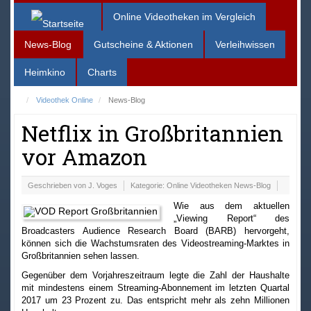
Online Videotheken im Vergleich
News-Blog
Gutscheine & Aktionen
Verleihwissen
Heimkino
Charts
Videothek Online
News-Blog
Netflix in Großbritannien
vor Amazon
Geschrieben von
J. Voges
Kategorie:
Online Videotheken News-Blog
Wie aus dem aktuellen
„Viewing Report“ des
Broadcasters Audience Research Board (BARB) hervorgeht,
können sich die Wachstumsraten des Videostreaming-Marktes in
Großbritannien sehen lassen.
Gegenüber dem Vorjahreszeitraum legte die Zahl der Haushalte
mit mindestens einem Streaming-Abonnement im letzten Quartal
2017 um 23 Prozent zu. Das entspricht mehr als zehn Millionen