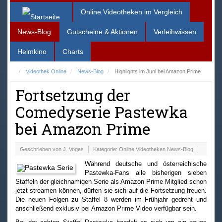
Online Videotheken im Vergleich
News-Blog
Gutscheine & Aktionen
Verleihwissen
Heimkino
Charts
Videothek Online
News-Blog
Highlights im Juni bei Amazon Prime
Fortsetzung der
Comedyserie Pastewka
bei Amazon Prime
Geschrieben von
J. Voges
Kategorie:
Online Videotheken News-Blog
Während deutsche und österreichische
Pastewka-Fans alle bisherigen sieben
Staffeln der gleichnamigen Serie als Amazon Prime Mitglied schon
jetzt streamen können, dürfen sie sich auf die Fortsetzung freuen.
Die neuen Folgen zu Staffel 8 werden im Frühjahr gedreht und
anschließend exklusiv bei Amazon Prime Video verfügbar sein.