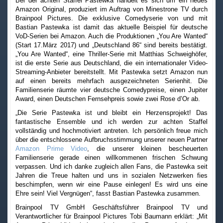
Bei der achten Staffel Pastewka handelt es sich um ein neues
Amazon Original, produziert im Auftrag von Minestrone TV durch
Brainpool Pictures. Die exklusive Comedyserie von und mit
Bastian Pastewka ist damit das aktuelle Beispiel für deutsche
VoD-Serien bei Amazon. Auch die Produktionen „You Are Wanted“
(Start 17.März 2017) und „Deutschland 86“ sind bereits bestätigt.
„You Are Wanted“, eine Thriller-Serie mit Matthias Schweighöfer,
ist die erste Serie aus Deutschland, die ein internationaler Video-
Streaming-Anbieter bereitstellt. Mit Pastewka setzt Amazon nun
auf einen bereits mehrfach ausgezeichneten Serienhit. Die
Familienserie räumte vier deutsche Comedypreise, einen Jupiter
Award, einen Deutschen Fernsehpreis sowie zwei Rose d’Or ab.
„Die Serie Pastewka ist und bleibt ein Herzensprojekt! Das
fantastische Ensemble und ich werden zur achten Staffel
vollständig und hochmotiviert antreten. Ich persönlich freue mich
über die entschlossene Aufbruchsstimmung unserer neuen Partner
Amazon Prime Video
, die unserer kleinen bescheuerten
Familienserie gerade einen willkommenen frischen Schwung
verpassen. Und ich danke zugleich allen Fans, die Pastewka seit
Jahren die Treue halten und uns in sozialen Netzwerken fies
beschimpfen, wenn wir eine Pause einlegen! Es wird uns eine
Ehre sein! Viel Vergnügen“, fasst Bastian Pastewka zusammen.
Brainpool TV GmbH Geschäftsführer Brainpool TV und
Verantwortlicher für Brainpool Pictures Tobi Baumann erklärt: „Mit