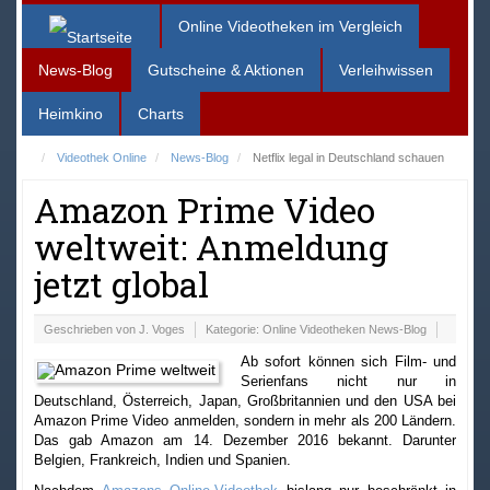
Online Videotheken im Vergleich
News-Blog
Gutscheine & Aktionen
Verleihwissen
Heimkino
Charts
Videothek Online
News-Blog
Netflix legal in Deutschland schauen
Amazon Prime Video
weltweit: Anmeldung
jetzt global
Geschrieben von
J. Voges
Kategorie:
Online Videotheken News-Blog
Ab sofort können sich Film- und
Serienfans nicht nur in
Deutschland, Österreich, Japan, Großbritannien und den USA bei
Amazon Prime Video anmelden, sondern in mehr als 200 Ländern.
Das gab Amazon am 14. Dezember 2016 bekannt. Darunter
Belgien, Frankreich, Indien und Spanien.