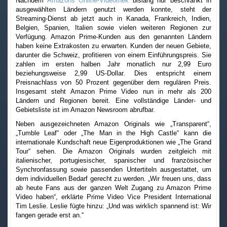
Nachdem
Amazons Online-Videothek
bislang nur beschränkt in
ausgewählten Ländern genutzt werden konnte, steht der
Streaming-Dienst ab jetzt auch in Kanada, Frankreich, Indien,
Belgien, Spanien, Italien sowie vielen weiteren Regionen zur
Verfügung. Amazon Prime-Kunden aus den genannten Ländern
haben keine Extrakosten zu erwarten. Kunden der neuen Gebiete,
darunter die Schweiz, profitieren von einem Einführungspreis. Sie
zahlen im ersten halben Jahr monatlich nur 2,99 Euro
beziehungsweise 2,99 US-Dollar. Dies entspricht einem
Preisnachlass von 50 Prozent gegenüber dem regulären Preis.
Insgesamt steht Amazon Prime Video nun in mehr als 200
Ländern und Regionen bereit. Eine vollständige Länder- und
Gebietsliste ist im Amazon Newsroom abrufbar.
Neben ausgezeichneten Amazon Originals wie „Transparent“,
„Tumble Leaf“ oder „The Man in the High Castle“ kann die
internationale Kundschaft neue Eigenproduktionen wie „The Grand
Tour“ sehen. Die Amazon Originals wurden zeitgleich mit
italienischer, portugiesischer, spanischer und französischer
Synchronfassung sowie passenden Untertiteln ausgestattet, um
dem individuellen Bedarf gerecht zu werden. „Wir freuen uns, dass
ab heute Fans aus der ganzen Welt Zugang zu Amazon Prime
Video haben“, erklärte Prime Video Vice President International
Tim Leslie. Leslie fügte hinzu: „Und was wirklich spannend ist: Wir
fangen gerade erst an.“