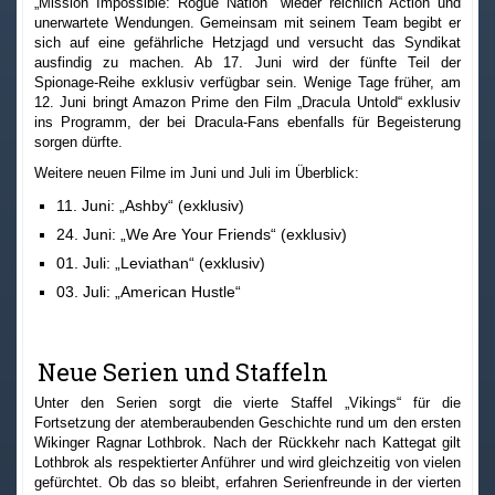
„Mission Impossible: Rogue Nation“ wieder reichlich Action und
unerwartete Wendungen. Gemeinsam mit seinem Team begibt er
sich auf eine gefährliche Hetzjagd und versucht das Syndikat
ausfindig zu machen. Ab 17. Juni wird der fünfte Teil der
Spionage-Reihe exklusiv verfügbar sein. Wenige Tage früher, am
12. Juni bringt Amazon Prime den Film „Dracula Untold“ exklusiv
ins Programm, der bei Dracula-Fans ebenfalls für Begeisterung
sorgen dürfte.
Weitere neuen Filme im Juni und Juli im Überblick:
11. Juni: „Ashby“ (exklusiv)
24. Juni: „We Are Your Friends“ (exklusiv)
01. Juli: „Leviathan“ (exklusiv)
03. Juli: „American Hustle“
Neue Serien und Staffeln
Unter den Serien sorgt die vierte Staffel „Vikings“ für die
Fortsetzung der atemberaubenden Geschichte rund um den ersten
Wikinger Ragnar Lothbrok. Nach der Rückkehr nach Kattegat gilt
Lothbrok als respektierter Anführer und wird gleichzeitig von vielen
gefürchtet. Ob das so bleibt, erfahren Serienfreunde in der vierten