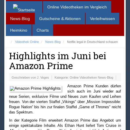
Online Videotheken im Vergleich
News-Blog
Gutscheine & Aktionen
Verleihwissen
Heimkino
Charts
Videothek Online
News-Blog
Netflix legal in Deutschland schauen
Highlights im Juni bei
Amazon Prime
Geschrieben von
J. Voges
Kategorie:
Online Videotheken News-Blog
Amazon Prime Kunden dürfen
sich auch im Juni wieder auf
neue Serien, exklusive Filme und Neues zum Kaufen und Leihen
freuen. Von der vierten Staffel „Vikings“ über „Mission Impossible:
Rogue Nation“ bis hin zur finalen Staffel „Game of Thrones“ reicht
das Spektrum.
In der Kategorie Film erweitert Amazon Prime das Angebot um
einige spektakuläre Inhalte. Als Ethan Hunt liefert Tom Cruise in