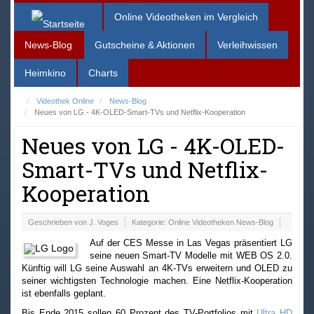
Online Videotheken im Vergleich
News-Blog
Gutscheine & Aktionen
Verleihwissen
Heimkino
Charts
Videothek Online
News-Blog
Neues von LG - 4K-OLED-Smart-TVs und Netflix-Kooperation
Neues von LG - 4K-OLED-
Smart-TVs und Netflix-
Kooperation
Geschrieben von
J. Voges
Kategorie:
Online Videotheken News-Blog
Auf der CES Messe in Las Vegas präsentiert LG
seine neuen Smart-TV Modelle mit WEB OS 2.0.
Künftig will LG seine Auswahl an 4K-TVs erweitern und OLED zu
seiner wichtigsten Technologie machen. Eine Netflix-Kooperation
ist ebenfalls geplant.
Bis Ende 2015 sollen 60 Prozent des TV-Portfolios mit
Ultra HD