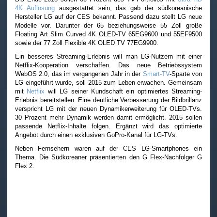
4K Auflösung
ausgestattet sein, das gab der südkoreanische
Hersteller LG auf der CES bekannt. Passend dazu stellt LG neue
Modelle vor. Darunter der 65 beziehungsweise 55 Zoll große
Floating Art Slim Curved 4K OLED-TV 65EG9600 und 55EF9500
sowie der 77 Zoll Flexible 4K OLED TV 77EG9900.
Ein besseres Streaming-Erlebnis will man LG-Nutzern mit einer
Netflix-Kooperation verschaffen. Das neue Betriebssystem
WebOS 2.0, das im vergangenen Jahr in der
Smart-TV
-Sparte von
LG eingeführt wurde, soll 2015 zum Leben erwachen. Gemeinsam
mit
Netflix
will LG seiner Kundschaft ein optimiertes Streaming-
Erlebnis bereitstellen. Eine deutliche Verbesserung der Bildbrillanz
verspricht LG mit der neuen Dynamikerweiterung für OLED-TVs.
30 Prozent mehr Dynamik werden damit ermöglicht. 2015 sollen
passende Netflix-Inhalte folgen. Ergänzt wird das optimierte
Angebot durch einen exklusiven GoPro-Kanal für LG-TVs.
Neben Fernsehern waren auf der CES LG-Smartphones ein
Thema. Die Südkoreaner präsentierten den G Flex-Nachfolger G
Flex 2.