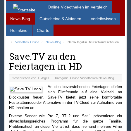
Online Videotheken im Vergleich
News-Blog
Gutscheine & Aktionen
Verleihwissen
Heimkino
Charts
Videothek Online
News-Blog
Netflix legal in Deutschland schauen
Save.TV zu den
Feiertagen in HD
Geschrieben von
J. Voges
Kategorie:
Online Videotheken News-Blog
An den bevorstehenden Feiertagen dürfen
sich Filmfreunde auf eine Vielzahl an
Blockbuster freuen. Save.TV bietet jetzt seine komfortable
Festplattenrecorder Alternative in der TV-Cloud zur Aufnahme von
HD Inhalten an.
Diverse Sender wie Pro 7, RTL2 und Sat.1 präsentieren ein
abwechslungsreiches Programm für die ganze Familie.
Problematisch an dieser Vielfalt ist, dass niemand mehrere Filme