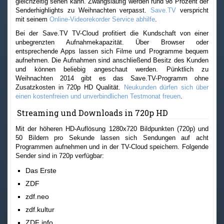
gleichzeitig sehen kann. Zwangsläufig werden rund 98 Prozent der
Senderhighlights zu Weihnachten verpasst.
Save.TV
verspricht
mit seinem
Online-Videorekorder Service abhilfe
.
Bei der Save.TV TV-Cloud profitiert die Kundschaft von einer
unbegrenzten Aufnahmekapazität. Über Browser oder
entsprechende Apps lassen sich Filme und Programme bequem
aufnehmen. Die Aufnahmen sind anschließend Besitz des Kunden
und können beliebig angeschaut werden. Pünktlich zu
Weihnachten 2014 gibt es das Save.TV-Programm ohne
Zusatzkosten in 720p HD Qualität.
Neukunden dürfen sich über
einen kostenfreien und unverbindlichen Testmonat freuen
.
Streaming und Downloads in 720p HD
Mit der höheren HD-Auflösung 1280x720 Bildpunkten (720p) und
50 Bildern pro Sekunde lassen sich Sendungen auf acht
Programmen aufnehmen und in der TV-Cloud speichern. Folgende
Sender sind in 720p verfügbar:
Das Erste
ZDF
zdf.neo
zdf.kultur
ZDF info